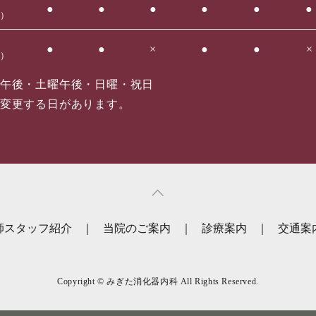
●
●
●
●
●
●
0）
●
●
×
●
●
×
0）
午後・土曜午後・日曜・祝日
変更する日があります。
師スタッフ紹介
当院のご案内
診療案内
交通案
Copyright © みぎた消化器内科 All Rights Reserved.