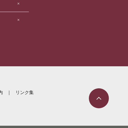
×
×
内
リンク集