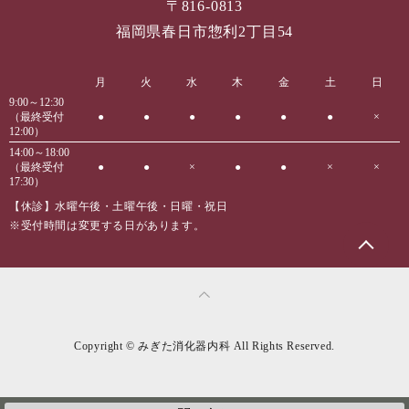
〒816-0813
福岡県春日市惣利2丁目54
月
火
水
木
金
土
日
9:00～12:30
（最終受付
●
●
●
●
●
●
×
12:00）
14:00～18:00
（最終受付
●
●
×
●
●
×
×
17:30）
【休診】水曜午後・土曜午後・日曜・祝日
※受付時間は変更する日があります。
Copyright © みぎた消化器内科 All Rights Reserved.