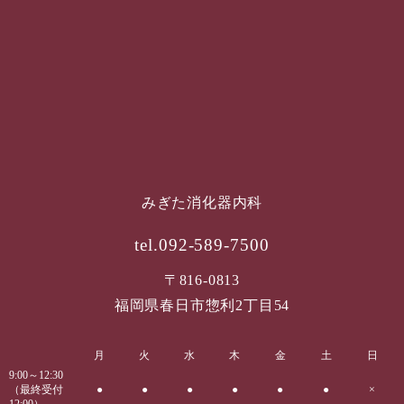
みぎた消化器内科
tel.092-589-7500
〒816-0813
福岡県春日市惣利2丁目54
月
火
水
木
金
土
日
9:00～12:30
（最終受付
●
●
●
●
●
●
×
12:00）