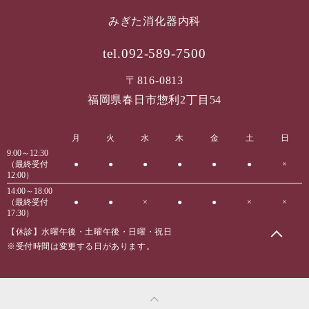
みぎた消化器内科
tel.092-589-7500
〒816-0813
福岡県春日市惣利2丁目54
月
火
水
木
金
土
日
9:00～12:30
（最終受付
●
●
●
●
●
●
×
12:00）
14:00～18:00
（最終受付
●
●
×
●
●
×
×
17:30）
【休診】水曜午後・土曜午後・日曜・祝日
※受付時間は変更する日があります。