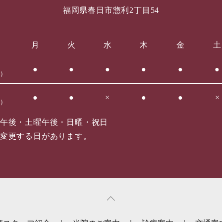
福岡県春日市惣利2丁目54
月
火
水
木
金
土
●
●
●
●
●
●
0）
●
●
×
●
●
×
0）
午後・土曜午後・日曜・祝日
変更する日があります。